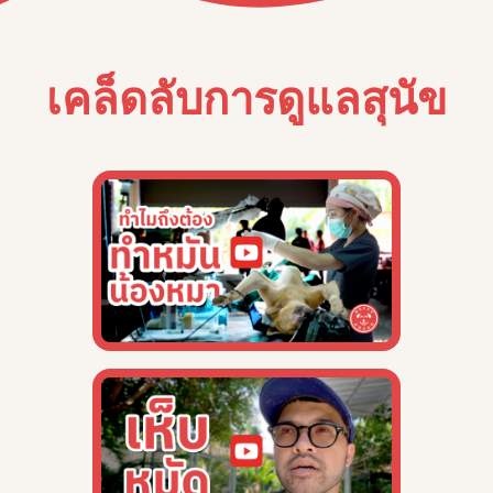
เคล็ดลับการดูแลสุนัข