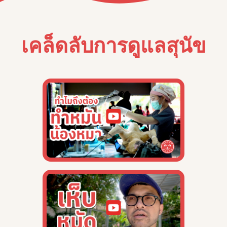
เคล็ดลับการดูแลสุนัข