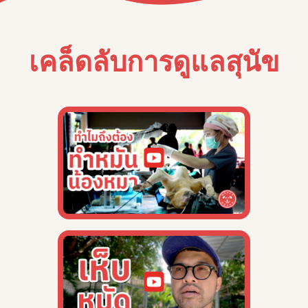
เคล็ดลับการดูแลสุนัข