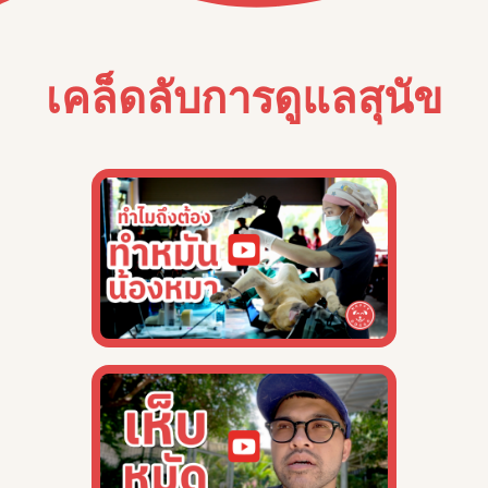
เคล็ดลับการดูแลสุนัข