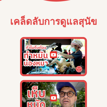
เคล็ดลับการดูแลสุนัข